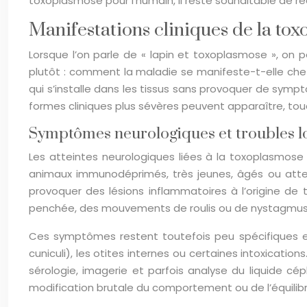
toxoplasmose pour l’humain, il reste souhaitable de ré
Manifestations cliniques de la t
Lorsque l’on parle de « lapin et toxoplasmose », on 
plutôt : comment la maladie se manifeste-t-elle chez l
qui s’installe dans les tissus sans provoquer de symp
formes cliniques plus sévères peuvent apparaître, tou
Symptômes neurologiques et troubles 
Les atteintes neurologiques liées à la toxoplasmose 
animaux immunodéprimés, très jeunes, âgés ou atte
provoquer des lésions inflammatoires à l’origine de 
penchée, des mouvements de roulis ou de nystagmus, v
Ces symptômes restent toutefois peu spécifiques et 
cuniculi), les otites internes ou certaines intoxicatio
sérologie, imagerie et parfois analyse du liquide cép
modification brutale du comportement ou de l’équilibre