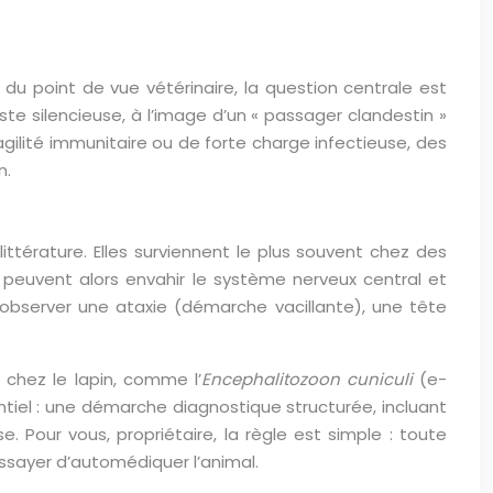
du point de vue vétérinaire, la question centrale est
ste silencieuse, à l’image d’un « passager clandestin »
gilité immunitaire ou de forte charge infectieuse, des
n.
ttérature. Elles surviennent le plus souvent chez des
euvent alors envahir le système nerveux central et
t observer une ataxie (démarche vacillante), une tête
 chez le lapin, comme l’
Encephalitozoon cuniculi
(e-
sentiel : une démarche diagnostique structurée, incluant
. Pour vous, propriétaire, la règle est simple : toute
essayer d’automédiquer l’animal.