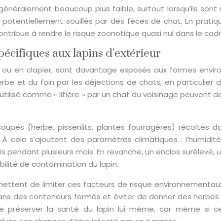
 généralement beaucoup plus faible, surtout lorsqu’ils sont
 potentiellement souillés par des fèces de chat. En pratiq
contribue à rendre le risque zoonotique quasi nul dans le cad
écifiques aux lapins d’extérieur
in ou en clapier, sont davantage exposés aux formes envir
herbe et du foin par les déjections de chats, en particulier
tilisé comme « litière » par un chat du voisinage peuvent de
oupés (herbe, pissenlits, plantes fourragères) récoltés
. À cela s’ajoutent des paramètres climatiques : l’humidi
is pendant plusieurs mois. En revanche, un enclos surélevé, 
bilité de contamination du lapin.
mettent de limiter ces facteurs de risque environnementaux 
oin dans des conteneurs fermés et éviter de donner des herb
de préserver la santé du lapin lui-même, car même si c