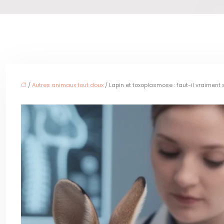
/
Autres animaux tout doux
/ Lapin et toxoplasmose : faut-il vraiment s