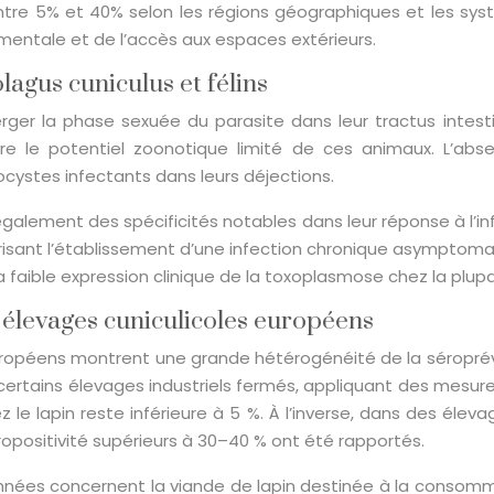
 entre 5% et 40% selon les régions géographiques et les sys
nementale et de l’accès aux espaces extérieurs.
agus cuniculus et félins
rger la phase sexuée du parasite dans leur tractus intest
 le potentiel zoonotique limité de ces animaux. L’absen
cystes infectants dans leurs déjections.
alement des spécificités notables dans leur réponse à l’in
isant l’établissement d’une infection chronique asymptomati
faible expression clinique de la toxoplasmose chez la plupar
élevages cuniculicoles européens
ropéens montrent une grande hétérogénéité de la séropréva
s certains élevages industriels fermés, appliquant des mesur
e lapin reste inférieure à 5 %. À l’inverse, dans des éleva
éropositivité supérieurs à 30–40 % ont été rapportés.
onnées concernent la viande de lapin destinée à la consom