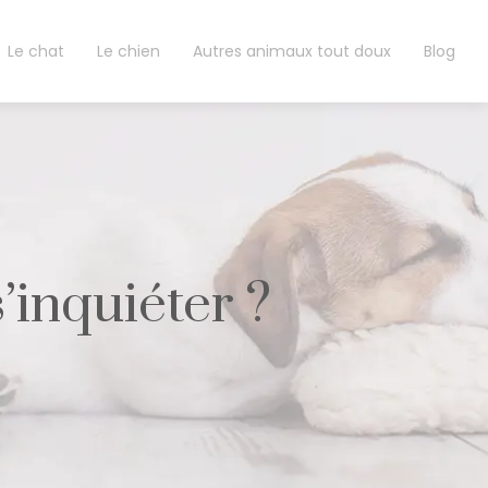
Le chat
Le chien
Autres animaux tout doux
Blog
’inquiéter ?