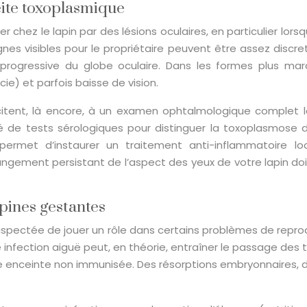
véite toxoplasmique
ez le lapin par des lésions oculaires, en particulier lorsqu
gnes visibles pour le propriétaire peuvent être assez discre
on progressive du globe oculaire. Dans les formes plus ma
ie) et parfois baisse de vision.
citent, là encore, à un examen ophtalmologique complet l
 de tests sérologiques pour distinguer la toxoplasmose d
 permet d’instaurer un traitement anti-inflammatoire l
hangement persistant de l’aspect des yeux de votre lapin doit
pines gestantes
suspectée de jouer un rôle dans certains problèmes de re
e infection aiguë peut, en théorie, entraîner le passage des 
 enceinte non immunisée. Des résorptions embryonnaires, de