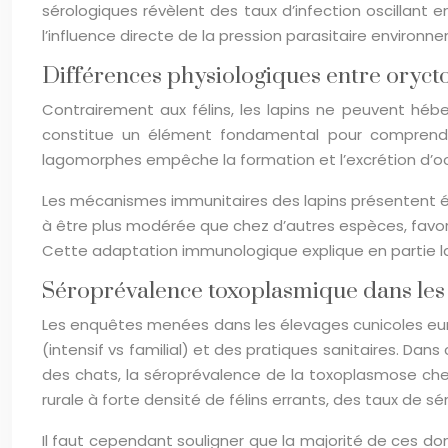
sérologiques révèlent des taux d’infection oscillant
l’influence directe de la pression parasitaire environ
Différences physiologiques entre oryctol
Contrairement aux félins, les lapins ne peuvent hébe
constitue un élément fondamental pour comprendre
lagomorphes empêche la formation et l’excrétion d’oo
Les mécanismes immunitaires des lapins présentent ég
à être plus modérée que chez d’autres espèces, favor
Cette adaptation immunologique explique en partie la 
Séroprévalence toxoplasmique dans les 
Les enquêtes menées dans les élevages cunicoles eu
(intensif vs familial) et des pratiques sanitaires. Dan
des chats, la séroprévalence de la toxoplasmose chez l
rurale à forte densité de félins errants, des taux de s
Il faut cependant souligner que la majorité de ces d