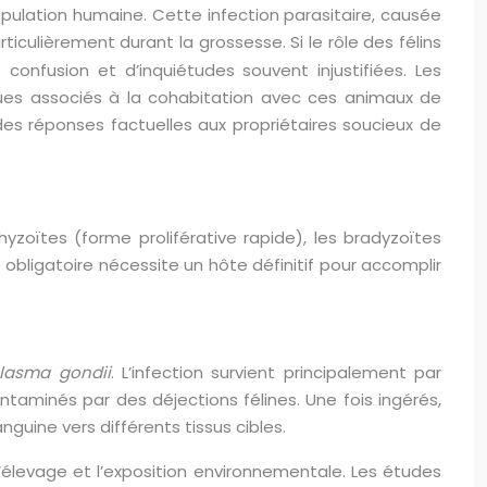
pulation humaine. Cette infection parasitaire, causée
culièrement durant la grossesse. Si le rôle des félins
nfusion et d’inquiétudes souvent injustifiées. Les
ques associés à la cohabitation avec ces animaux de
s réponses factuelles aux propriétaires soucieux de
yzoïtes (forme proliférative rapide), les bradyzoïtes
 obligatoire nécessite un hôte définitif pour accomplir
lasma gondii
. L’infection survient principalement par
taminés par des déjections félines. Une fois ingérés,
nguine vers différents tissus cibles.
’élevage et l’exposition environnementale. Les études