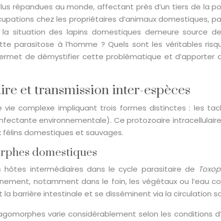
us répandues au monde, affectant près d’un tiers de la po
pations chez les propriétaires d’animaux domestiques, parti
a situation des lapins domestiques demeure source de co
te parasitose à l’homme ? Quels sont les véritables ris
ermet de démystifier cette problématique et d’apporter de
ire et transmission inter-espèces
vie complexe impliquant trois formes distinctes : les tach
infectante environnementale). Ce protozoaire intracellulaire
x félins domestiques et sauvages.
orphes domestiques
ôtes intermédiaires dans le cycle parasitaire de
Toxop
nnement, notamment dans le foin, les végétaux ou l’eau con
a barrière intestinale et se disséminent via la circulation sa
lagomorphes varie considérablement selon les conditions d