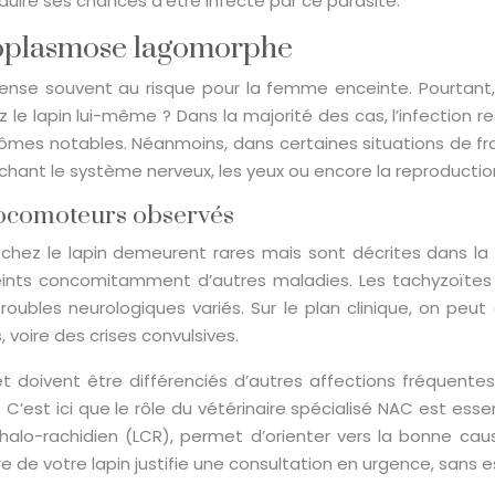
duire ses chances d’être infecté par ce parasite.
oxoplasmose lagomorphe
pense souvent au risque pour la femme enceinte. Pourtant, 
e lapin lui-même ? Dans la majorité des cas, l’infection re
tômes notables. Néanmoins, dans certaines situations de fra
chant le système nerveux, les yeux ou encore la reproductio
locomoteurs observés
chez le lapin demeurent rares mais sont décrites dans la li
ints concomitamment d’autres maladies. Les tachyzoïtes p
troubles neurologiques variés. Sur le plan clinique, on peu
oire des crises convulsives.
doivent être différenciés d’autres affections fréquentes
ns. C’est ici que le rôle du vétérinaire spécialisé NAC est es
halo-rachidien (LCR), permet d’orienter vers la bonne cause
 de votre lapin justifie une consultation en urgence, sans 