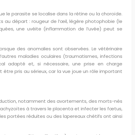
e le parasite se localise dans la rétine ou la choroïde.
ts au départ : rougeur de l’œil, légère photophobie (le
rquées, une uvéite (inflammation de l’uvée) peut se
orsque des anomalies sont observées. Le vétérinaire
’autres maladies oculaires (traumatismes, infections
ocal adapté et, si nécessaire, une prise en charge
 être pris au sérieux, car la vue joue un rôle important
production, notamment des avortements, des morts-nés
tachyzoïtes à travers le placenta et infecter les fœtus,
s portées réduites ou des lapereaux chétifs ont ainsi