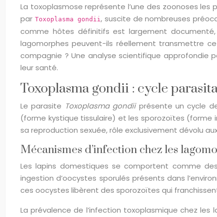
La toxoplasmose représente l’une des zoonoses les pl
par
, suscite de nombreuses préoccu
Toxoplasma gondii
comme hôtes définitifs est largement documenté, l
lagomorphes peuvent-ils réellement transmettre cet
compagnie ? Une analyse scientifique approfondie p
leur santé.
Toxoplasma gondii : cycle parasita
Le parasite
Toxoplasma gondii
présente un cycle de 
(forme kystique tissulaire) et les sporozoïtes (forme 
sa reproduction sexuée, rôle exclusivement dévolu au
Mécanismes d’infection chez les lagom
Les lapins domestiques se comportent comme des h
ingestion d’oocystes sporulés présents dans l’enviro
ces oocystes libèrent des sporozoïtes qui franchissent l
La prévalence de l’infection toxoplasmique chez les 