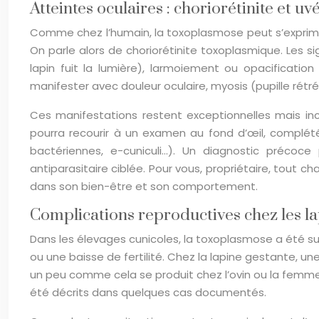
Atteintes oculaires : choriorétinite et u
Comme chez l’humain, la toxoplasmose peut s’exprimer ch
On parle alors de choriorétinite toxoplasmique. Les si
lapin fuit la lumière), larmoiement ou opacificati
manifester avec douleur oculaire, myosis (pupille rétréc
Ces manifestations restent exceptionnelles mais in
pourra recourir à un examen au fond d’œil, complété
bactériennes, e-cuniculi…). Un diagnostic précoce
antiparasitaire ciblée. Pour vous, propriétaire, tout c
dans son bien-être et son comportement.
Complications reproductives chez les la
Dans les élevages cunicoles, la toxoplasmose a été 
ou une baisse de fertilité. Chez la lapine gestante, un
un peu comme cela se produit chez l’ovin ou la femme
été décrits dans quelques cas documentés.