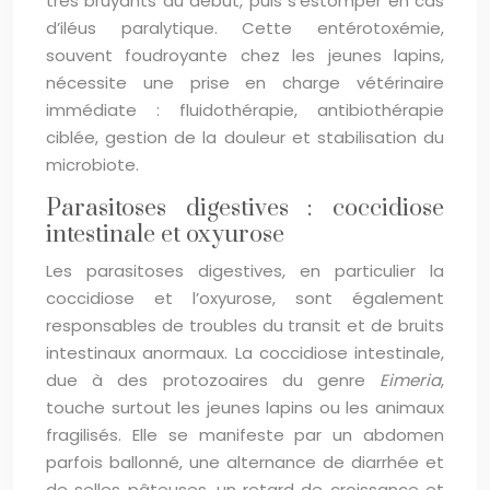
très bruyants au début, puis s’estomper en cas
d’iléus paralytique. Cette entérotoxémie,
souvent foudroyante chez les jeunes lapins,
nécessite une prise en charge vétérinaire
immédiate : fluidothérapie, antibiothérapie
ciblée, gestion de la douleur et stabilisation du
microbiote.
Parasitoses digestives : coccidiose
intestinale et oxyurose
Les parasitoses digestives, en particulier la
coccidiose et l’oxyurose, sont également
responsables de troubles du transit et de bruits
intestinaux anormaux. La coccidiose intestinale,
due à des protozoaires du genre
Eimeria
,
touche surtout les jeunes lapins ou les animaux
fragilisés. Elle se manifeste par un abdomen
parfois ballonné, une alternance de diarrhée et
de selles pâteuses, un retard de croissance et