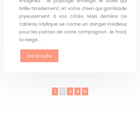
Imaginez : le paysage enneigé, le soleil qui
brille timidement, et votre chien qui gambade
joyeusement à vos côtés. Mais derrière ce
tableau idyllique se cache un danger insidieux
pour les pattes de votre compagnon : le froid,
la neige…
Lire la suite
1
2
3
4
5
Plan du site