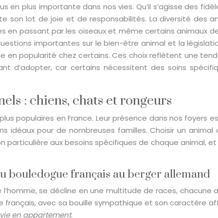
 en plus importante dans nos vies. Qu’il s’agisse des fidè
 son lot de joie et de responsabilités. La diversité des an
les en passant par les oiseaux et même certains animaux de 
uestions importantes sur le bien-être animal et la législat
agne en popularité chez certains. Ces choix reflètent une t
vant d’adopter, car certains nécessitent des soins spécif
s : chiens, chats et rongeurs
plus populaires en France. Leur présence dans nos foyers es
ons idéaux pour de nombreuses familles. Choisir un animal
ticulière aux besoins spécifiques de chaque animal, et il
 du bouledogue français au berger allemand
 l’homme, se décline en une multitude de races, chacune av
e français, avec sa bouille sympathique et son caractère a
vie en appartement
.