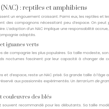
NAC) : reptiles et amphibiens
nt un engouement croissant. Parmi eux, les reptiles et les
ent des compagnons nécessitant peu d’espace. On peut pen
re. L’adoption d’un NAC implique une responsabilité accrue
 compagnie adaptés.
et iguanes verts
s de compagnie les plus populaires. Sa taille modeste, son
rds nocturnes fascinent par leur capacité à changer de co
ns et d’espace, reste un NAC prisé. Sa grande taille à l’âge 
l réservé aux passionnés expérimentés. Un
terrarium de grand
t couleuvres des blés
est souvent recommandé pour les débutants. Sa taille mod