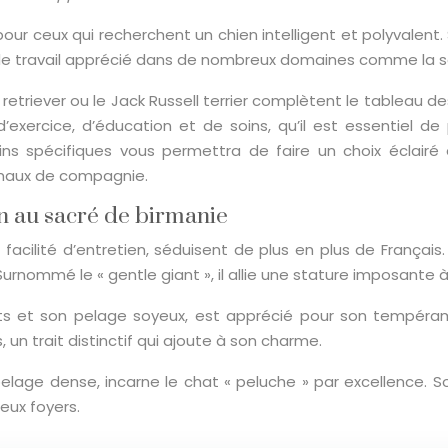
 pour ceux qui recherchent un chien intelligent et polyvalen
 de travail apprécié dans de nombreux domaines comme la s
retriever ou le Jack Russell terrier complètent le tableau 
exercice, d’éducation et de soins, qu’il est essentiel 
oins spécifiques vous permettra de faire un choix éclair
imaux de compagnie.
on au sacré de birmanie
facilité d’entretien, séduisent de plus en plus de Français.
 Surnommé le « gentle giant », il allie une stature imposante 
nts et son pelage soyeux, est apprécié pour son tempéra
 un trait distinctif qui ajoute à son charme.
 pelage dense, incarne le chat « peluche » par excellence. S
eux foyers.