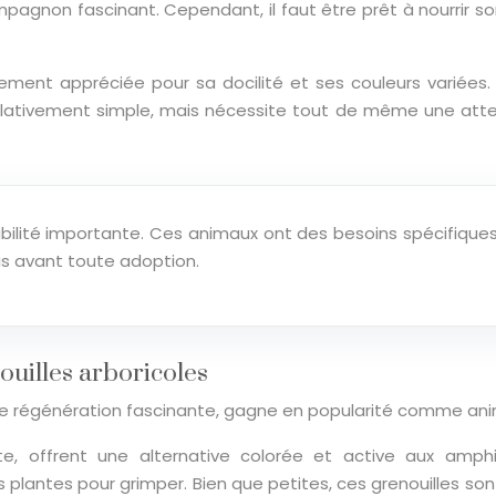
mpagnon fascinant. Cependant, il faut être prêt à nourrir 
ement appréciée pour sa docilité et ses couleurs variées. 
 relativement simple, mais nécessite tout de même une atten
bilité importante. Ces animaux ont des besoins spécifiques
is avant toute adoption.
ouilles arboricoles
 de régénération fascinante, gagne en popularité comme a
te, offrent une alternative colorée et active aux amphi
plantes pour grimper. Bien que petites, ces grenouilles sont