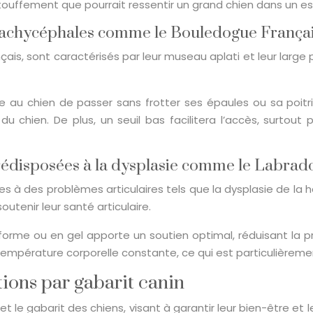
d’étouffement que pourrait ressentir un grand chien dans un e
brachycéphales comme le Bouledogue França
, sont caractérisés par leur museau aplati et leur large poi
e au chien de passer sans frotter ses épaules ou sa poitr
 du chien. De plus, un seuil bas facilitera l’accès, surtou
édisposées à la dysplasie comme le Labrad
s à des problèmes articulaires tels que la dysplasie de la 
outenir leur santé articulaire.
 ou en gel apporte un soutien optimal, réduisant la press
pérature corporelle constante, ce qui est particulièrement
ions par gabarit canin
et le gabarit des chiens, visant à garantir leur bien-être et 