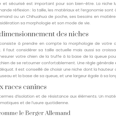
et sécurisé est important pour son bien-être. La niche lui
mande réflexion : la taille, les matériaux et l’ergonomie son
mand ou un Chihuahua de poche, ses besoins en matière d
nsidération sa morphologie et son mode de vie.
 dimensionnement des niches
onsiste à prendre en compte la morphologie de votre ch
 Il faut considérer sa taille actuelle mais aussi sa croiss
mesurer votre chien de la truffe à la base de la queue pou
 chien de se retourner confortablement. Une règle générale 
at. Il est conseillé de choisir une niche dont la hauteur co
museau et la base de sa queue, et une largeur égale à sa lon
ux races canines
n termes d’isolation et de résistance aux éléments. Un maté
climatiques et de l’usure quotidienne.
le comme le Berger Allemand