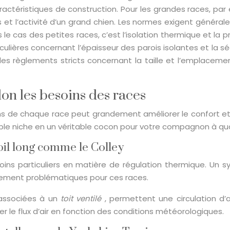
aractéristiques de construction. Pour les grandes races, pa
 et l’activité d’un grand chien. Les normes exigent généra
 le cas des petites races, c’est l’isolation thermique et la 
ulières concernant l’épaisseur des parois isolantes et la 
t des règlements stricts concernant la taille et l’emplace
lon les besoins des races
ins de chaque race peut grandement améliorer le confort et 
ple niche en un véritable cocon pour votre compagnon à qu
oil long comme le Colley
oins particuliers en matière de régulation thermique. Un 
èrement problématiques pour ces races.
, associées à un
toit ventilé
, permettent une circulation d
r le flux d’air en fonction des conditions météorologiques.