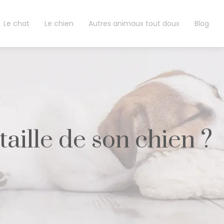
Le chat
Le chien
Autres animaux tout doux
Blog
aille de son chien ?