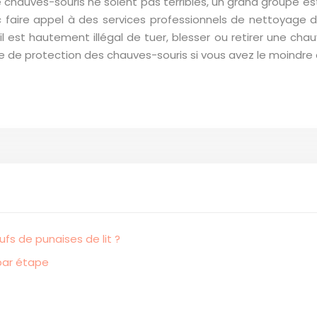
de chauves-souris ne soient pas terribles, un grand groupe 
aire appel à des services professionnels de nettoyage de 
 est hautement illégal de tuer, blesser ou retirer une cha
e de protection des chauves-souris si vous avez le moindre
fs de punaises de lit ?
 par étape