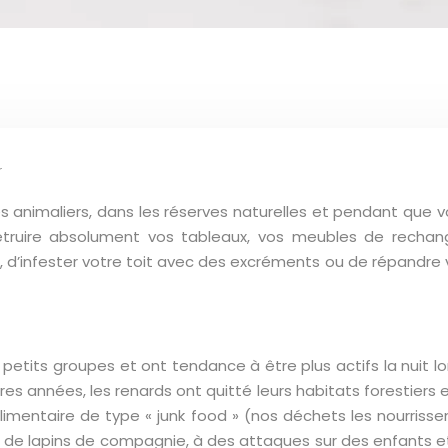
r
s animaliers, dans les réserves naturelles et pendant que 
truire absolument vos tableaux, vos meubles de rechang
es, d’infester votre toit avec des excréments ou de répandre
n petits groupes et ont tendance à être plus actifs la nuit lo
 années, les renards ont quitté leurs habitats forestiers e
mentaire de type « junk food » (nos déchets les nourrissen
 de lapins de compagnie, à des attaques sur des enfants et