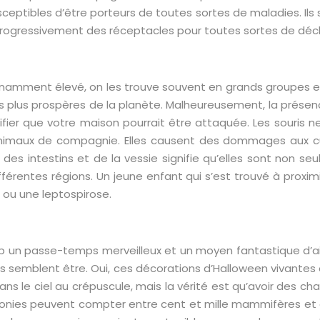
ceptibles d’être porteurs de toutes sortes de maladies. Ils
 progressivement des réceptacles pour toutes sortes de déc
namment élevé, on les trouve souvent en grands groupes et
es plus prospères de la planète. Malheureusement, la présenc
gnifier que votre maison pourrait être attaquée. Les souris
imaux de compagnie. Elles causent des dommages aux cultur
es intestins et de la vessie signifie qu’elles sont non s
érentes régions. Un jeune enfant qui s’est trouvé à proximi
 ou une leptospirose.
p un passe-temps merveilleux et un moyen fantastique d’ai
lles semblent être. Oui, ces décorations d’Halloween vivantes
ns le ciel au crépuscule, mais la vérité est qu’avoir des c
olonies peuvent compter entre cent et mille mammifères et