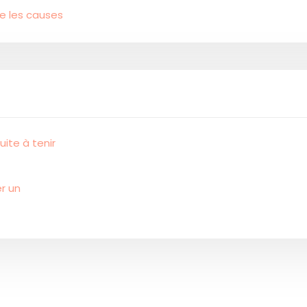
e les causes
uite à tenir
r un