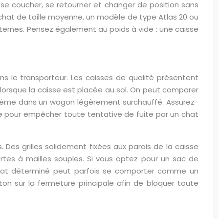
e se coucher, se retourner et changer de position sans
n chat de taille moyenne, un modèle de type Atlas 20 ou
externes. Pensez également au poids à vide : une caisse
ns le transporteur. Les caisses de qualité présentent
 lorsque la caisse est placée au sol. On peut comparer
le, même dans un wagon légèrement surchauffé. Assurez-
de pour empêcher toute tentative de fuite par un chat
Des grilles solidement fixées aux parois de la caisse
ortes à mailles souples. Si vous optez pour un sac de
un chat déterminé peut parfois se comporter comme un
eton sur la fermeture principale afin de bloquer toute