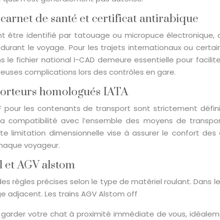
carnet de santé et certificat antirabique
t être identifié par tatouage ou micropuce électronique, c
durant le voyage. Pour les trajets internationaux ou certai
s le fichier national I-CAD demeure essentielle pour facili
uses complications lors des contrôles en gare.
sporteurs homologués IATA
F pour les contenants de transport sont strictement déf
a compatibilité avec l’ensemble des moyens de transport 
te limitation dimensionnelle vise à assurer le confort d
chaque voyageur.
il et AGV alstom
 règles précises selon le type de matériel roulant. Dans les
ge adjacent. Les trains AGV Alstom off
 garder votre chat à proximité immédiate de vous, idéalemen