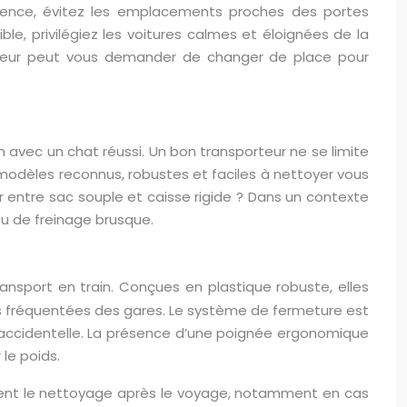
ffluence, évitez les emplacements proches des portes
le, privilégiez les voitures calmes et éloignées de la
trôleur peut vous demander de changer de place pour
n avec un chat réussi. Un bon transporteur ne se limite
es modèles reconnus, robustes et faciles à nettoyer vous
 entre sac souple et caisse rigide ? Dans un contexte
ou de freinage brusque.
nsport en train. Conçues en plastique robuste, elles
s fréquentées des gares. Le système de fermeture est
e accidentelle. La présence d’une poignée ergonomique
le poids.
ement le nettoyage après le voyage, notamment en cas