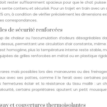
r doit rester suffisamment spacieux pour que le chat puiss
e sente contenu et sécurisé. Pour un trajet en train avec u
 25 cm, à condition de vérifier précisément les dimensions 
 les correspondances.
lles de sécurité renforcées
coup de chaleur ou l’accumulation d’odeurs désagréables da
 le dessus, permettant une circulation d’air constante, même
us il est homogène, plus la température interne reste stab
quipées de grilles renforcées en métal ou en plastique rigi
rares mais possibles lors des manœuvres ou des freinages. 
reaux avec ses pattes, comme il le ferait avec certaines p
 des fermetures éclair et la résistance du tissu maillé : 
 sécurité, certains propriétaires ajoutent un petit mousqu
liway et couvertures thermoisolantes