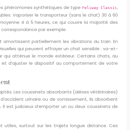
ce. Les phéromones synthétiques de type
,
Feliway Classic
bles. Vaporiser le transporteur (sans le chat) 30 à 60
 moyenne 4 à 5 heures, ce qui couvre la majorité des
une correspondance par exemple.
 amortissent partiellement les vibrations du train. En
isuelles qui peuvent effrayer un chat sensible : va-et-
eur qui atténue le monde extérieur. Certains chats, au
s, et d’ajuster le dispositif au comportement de votre
ment
daptés. Les coussinets absorbants (alèses vétérinaires)
 d’accident urinaire ou de vomissement, ils absorbent
. Il est judicieux d’emporter un ou deux coussinets de
 utiles, surtout sur les trajets longue distance. Ces