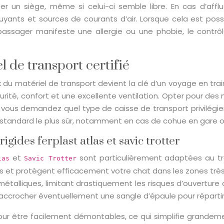
ccuper un siège, même si celui-ci semble libre. En cas d’a
ants et sources de courants d’air. Lorsque cela est possib
n passager manifeste une allergie ou une phobie, le con
l de transport certifié
x du matériel de transport devient la clé d’un voyage en trai
écurité, confort et une excellente ventilation. Opter pour d
 vous demandez quel type de caisse de transport privilégier
e standard le plus sûr, notamment en cas de cohue en gare 
igides ferplast atlas et savic trotter
et
sont particulièrement adaptées au tra
las
Savic Trotter
es et protègent efficacement votre chat dans les zones trè
étalliques, limitant drastiquement les risques d’ouvertur
d’accrocher éventuellement une sangle d’épaule pour répartir 
 pour être facilement démontables, ce qui simplifie grand