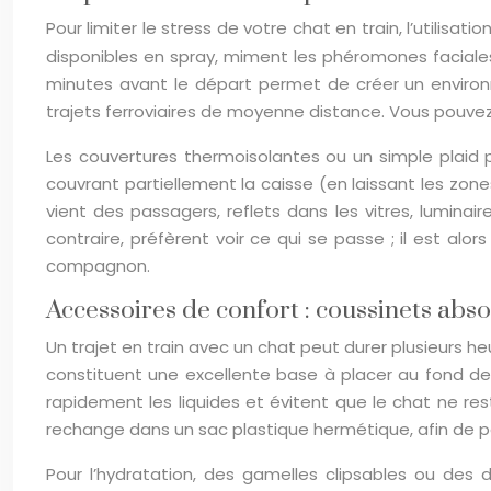
Pour limiter le stress de votre chat en train, l’utilis
disponibles en spray, miment les phéromones faciales 
minutes avant le départ permet de créer un environn
trajets ferroviaires de moyenne distance. Vous pouvez
Les couvertures thermoisolantes ou un simple plaid po
couvrant partiellement la caisse (en laissant les zone
vient des passagers, reflets dans les vitres, luminai
contraire, préfèrent voir ce qui se passe ; il est al
compagnon.
Accessoires de confort : coussinets abs
Un trajet en train avec un chat peut durer plusieurs h
constituent une excellente base à placer au fond de 
rapidement les liquides et évitent que le chat ne res
rechange dans un sac plastique hermétique, afin de po
Pour l’hydratation, des gamelles clipsables ou des d