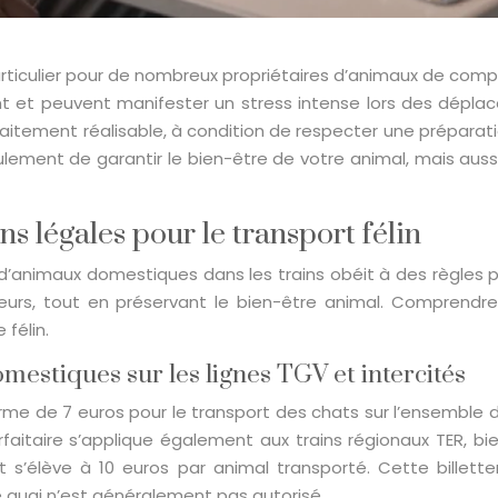
particulier pour de nombreux propriétaires d’animaux de compa
nt et peuvent manifester un stress intense lors des dépla
itement réalisable, à condition de respecter une préparat
ent de garantir le bien-être de votre animal, mais aussi 
 légales pour le transport félin
’animaux domestiques dans les trains obéit à des règles pr
ageurs, tout en préservant le bien-être animal. Comprendr
félin.
mestiques sur les lignes TGV et intercités
forme de 7 euros pour le transport des chats sur l’ensemble
forfaitaire s’applique également aux trains régionaux TER, b
ût s’élève à 10 euros par animal transporté. Cette billett
le quai n’est généralement pas autorisé.