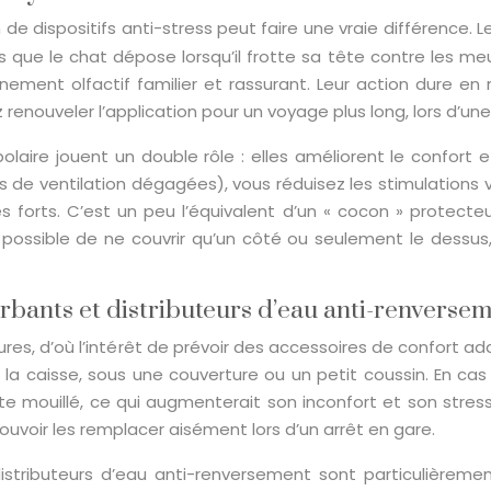
ation de dispositifs anti-stress peut faire une vraie différen
que le chat dépose lorsqu’il frotte sa tête contre les meu
ement olfactif familier et rassurant. Leur action dure en
 renouveler l’application pour un voyage plus long, lors d’
laire jouent un double rôle : elles améliorent le confort et
s de ventilation dégagées), vous réduisez les stimulations v
res forts. C’est un peu l’équivalent d’un « cocon » protect
ors possible de ne couvrir qu’un côté ou seulement le dessu
orbants et distributeurs d’eau anti-renverse
eures, d’où l’intérêt de prévoir des accessoires de confort a
la caisse, sous une couverture ou un petit coussin. En cas
te mouillé, ce qui augmenterait son inconfort et son stress
uvoir les remplacer aisément lors d’un arrêt en gare.
istributeurs d’eau anti-renversement sont particulièrement