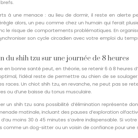
brefs.
parts à une menace : au lieu de dormir, il reste en alerte
dérègle alors, un peu comme chez un humain qui ferait plus
 donc le risque de comportements problématiques. En organis
synchroniser son cycle circadien avec votre emploi du tem
on du shih tzu sur une journée de 8 heures
te en bonne santé peut, en théorie, se retenir 6 à 8 heures 
timal, l’idéal reste de permettre au chien de se soulager a
es races. Un chiot shih tzu, en revanche, ne peut pas se rete
ires ou d’une baisse du tonus musculaire.
sser un shih tzu sans possibilité d’élimination représente 
enade matinale, incluant des pauses d’exploration olfactive,
e d’au moins 30 à 45 minutes s’avère indispensable. Si votr
ves comme un dog-sitter ou un voisin de confiance pour une