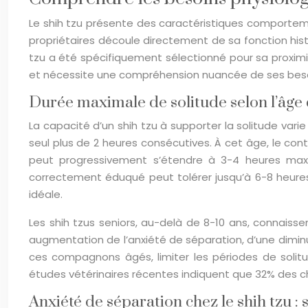
Le shih tzu présente des caractéristiques comporte
propriétaires découle directement de sa fonction his
tzu a été spécifiquement sélectionné pour sa proximi
et nécessite une compréhension nuancée de ses bes
Durée maximale de solitude selon l’âge du
La capacité d’un shih tzu à supporter la solitude va
seul plus de 2 heures consécutives. À cet âge, le cont
peut progressivement s’étendre à 3-4 heures maxim
correctement éduqué peut tolérer jusqu’à 6-8 heur
idéale.
Les shih tzus seniors, au-delà de 8-10 ans, connais
augmentation de l’anxiété de séparation, d’une dimin
ces compagnons âgés, limiter les périodes de solit
études vétérinaires récentes indiquent que 32% des ch
Anxiété de séparation chez le shih tzu