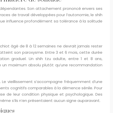
 indépendantes. Son attachement prononcé envers ses
aces de travail développées pour l’autonomie, le shih
que influence profondément sa tolérance à la solitude
chiot âgé de 8 à 12 semaines ne devrait jamais rester
l atteint son paroxysme. Entre 3 et 6 mois, cette durée
ion graduel. Un shih tzu adulte, entre 1 et 8 ans,
nte un maximum absolu plutôt qu’une recommandation
on. Le vieillissement s’accompagne fréquemment d’une
ments cognitifs comparables à la démence sénile. Pour
se de leur condition physique et psychologique. Des
 même s’ils n’en présentaient aucun signe auparavant.
siques