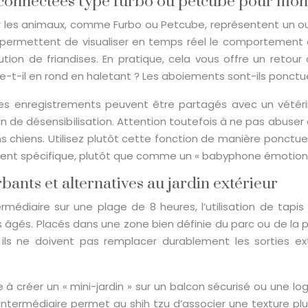
 connectées type furbo ou petcube pour moni
s animaux, comme Furbo ou Petcube, représentent un outil 
ifs permettent de visualiser en temps réel le comportement
ribution de friandises. En pratique, cela vous offre un ret
ne-t-il en rond en haletant ? Les aboiements sont-ils ponctu
 ces enregistrements peuvent être partagés avec un vétér
an de désensibilisation. Attention toutefois à ne pas abuser 
ns chiens. Utilisez plutôt cette fonction de manière ponct
nement spécifique, plutôt que comme un « babyphone émotio
ants et alternatives au jardin extérieur
rmédiaire sur une plage de 8 heures, l’utilisation de tapi
s âgés. Placés dans une zone bien définie du parc ou de la p
 ils ne doivent pas remplacer durablement les sorties exté
e à créer un « mini-jardin » sur un balcon sécurisé ou une l
ntermédiaire permet au shih tzu d’associer une texture plus 