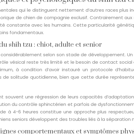
mentales qui le distinguent nettement d’autres races plus
torique de chien de compagnie exclusif. Contrairement aux r
té constante avec les humains. Cette particularité généti
oins fondamentaux.
 shih tzu : chiot, adulte et senior
rie considérablement selon son stade de développement. Un 
rôle vésical reste très limité et le besoin de contact socia
um, à condition d’avoir instauré un protocole d’habituat
es de solitude quotidienne, bien que cette durée représe
sent souvent une régression de leurs capacités d’adaptati
ution du contrôle sphinctérien et parfois de dysfonctionne
ude à 4-6 heures constitue une approche plus respectueu
iens seniors développent des troubles liés à la séparation
 : signes comportementaux et symptômes phy