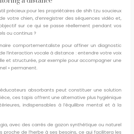
toring à distance
précieux pour les propriétaires de shih tzu soucieux
 de votre chien, d’enregistrer des séquences vidéo et,
our objectif sur ce qui se passe réellement pendant vos
els ou continus ?
inaire comportementaliste pour affiner un diagnostic
de l’interaction vocale à distance : entendre votre voix
uelle et structurée, par exemple pour accompagner une
nnel » permanent.
s éducateurs absorbants peut constituer une solution
ièce, ces tapis offrent une alternative plus hygiénique
rieures, indispensables à l’équilibre mental et à la
oggia, avec des carrés de gazon synthétique ou naturel
proche de l’herbe à ses besoins, ce qui facilitera les