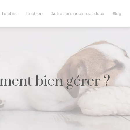
Le chat
Le chien
Autres animaux tout doux
Blog
mment bien gérer ?