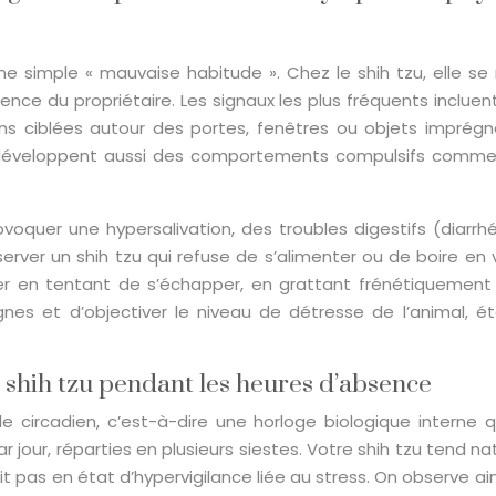
ne simple « mauvaise habitude ». Chez le shih tzu, elle s
cience du propriétaire. Les signaux les plus fréquents incl
ns ciblées autour des portes, fenêtres ou objets imprégn
s développent aussi des comportements compulsifs comme 
rovoquer une hypersalivation, des troubles digestifs (diar
’observer un shih tzu qui refuse de s’alimenter ou de boire e
ser en tentant de s’échapper, en grattant frénétiquement l
nes et d’objectiver le niveau de détresse de l’animal,
 shih tzu pendant les heures d’absence
 circadien, c’est-à-dire une horloge biologique interne 
r jour, réparties en plusieurs siestes. Votre shih tzu tend
it pas en état d’hypervigilance liée au stress. On observe ain