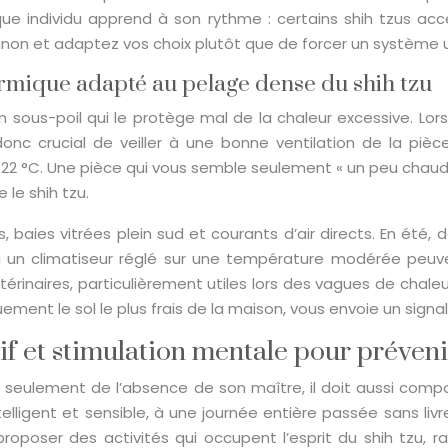
haque individu apprend à son rythme : certains shih tzus acc
on et adaptez vos choix plutôt que de forcer un système 
ermique adapté au pelage dense du shih tzu
sous-poil qui le protège mal de la chaleur excessive. Lorsqu
onc crucial de veiller à une bonne ventilation de la pièce
22 °C. Une pièce qui vous semble seulement « un peu chaude
le shih tzu.
, baies vitrées plein sud et courants d’air directs. En été, 
ou un climatiseur réglé sur une température modérée peuve
térinaires, particulièrement utiles lors des vagues de chal
nt le sol le plus frais de la maison, vous envoie un signal 
f et stimulation mentale pour préveni
pas seulement de l’absence de son maître, il doit aussi com
elligent et sensible, à une journée entière passée sans liv
à proposer des activités qui occupent l’esprit du shih tzu,