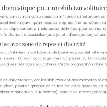
domestique pour un shih tzu solitaire
votre shih tzu en votre absence influence directement son
ussi insécurisant qu’un espace trop confiné ou dépourvu d
re les déplacements, mais assez délimitée pour donner 
es facilement accessibles (eau, jouets d’occupation) et un
risé avec zone de repos et d’activité
’un parc d’intérieur modulable ou de barrières pour délimiter 
us-zones : un coin couchage avec un panier ou un coussin
us utilisez des tapis éducateurs. Cette organisation claire
yer et antidérapant, car les shih tzus ont des membres relat
le chien pourrait grimper et chuter en votre absence. Le p
andises, mastication, jeux calmes) lorsque vous êtes prés