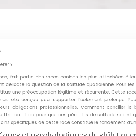
?
érer ?
ines, fait partie des races canines les plus attachées à l
 délicate la question de la solitude quotidienne. Pour les
stitue une préoccupation légitime et récurrente. Cette r
amais été conçue pour supporter l’isolement prolongé. Po
eurs obligations professionnelles. Comment concilier le
mettre en place pour que ces périodes de solitude soient 
oins spécifiques de cette race constitue le fondement d’u
ques et psychologiques du shih tzu en