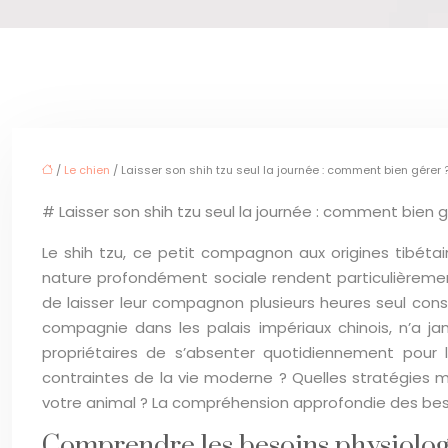
/
Le chien
/ Laisser son shih tzu seul la journée : comment bien gérer 
# Laisser son shih tzu seul la journée : comment bien g
Le shih tzu, ce petit compagnon aux origines tibéta
nature profondément sociale rendent particulièrement
de laisser leur compagnon plusieurs heures seul con
compagnie dans les palais impériaux chinois, n’a j
propriétaires de s’absenter quotidiennement pour l
contraintes de la vie moderne ? Quelles stratégies 
votre animal ? La compréhension approfondie des bes
Comprendre les besoins physiologi