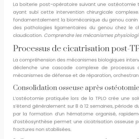
La boiterie post-opératoire suivant une ostéotomie 
ayant subi cette intervention chirurgicale complexe
fondamentalement la biomécanique du genou canin en 
des pathologies ligamentaires du genou chez le ch
claudication.
Comprendre les mécanismes physiolog
Processus de cicatrisation post-
La compréhension des mécanismes biologiques interve
déclenche une cascade complexe de processus de r
mécanismes de défense et de réparation, orchestrant 
Consolidation osseuse après ostéotomie 
L’ostéotomie pratiquée lors de la TPLO crée une so
s’étend généralement sur 8 à 12 semaines, période du
par la formation d’un hématome organisé, rapideme
d’ostéosynthèse permet une cicatrisation osseuse pri
fractures non stabilisées.