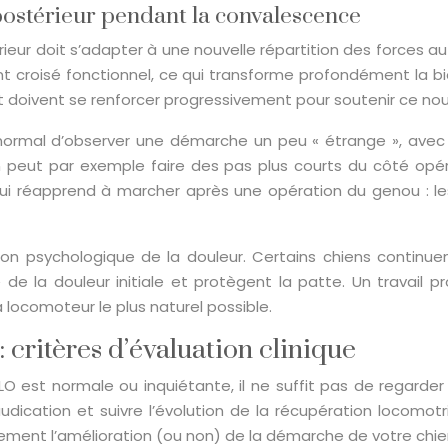
stérieur pendant la convalescence
eur doit s’adapter à une nouvelle répartition des forces au s
ment croisé fonctionnel, ce qui transforme profondément la 
 et doivent se renforcer progressivement pour soutenir ce
nc normal d’observer une démarche un peu « étrange », avec
en peut par exemple faire des pas plus courts du côté opér
i réapprend à marcher après une opération du genou : les 
 psychologique de la douleur. Certains chiens continuent
de la douleur initiale et protègent la patte. Un travail p
locomoteur le plus naturel possible.
 critères d’évaluation clinique
LO est normale ou inquiétante, il ne suffit pas de regarder 
claudication et suivre l’évolution de la récupération locom
ivement l’amélioration (ou non) de la démarche de votre chie