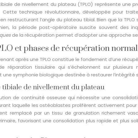
tibiale de nivellement du plateau (TPLO) représente une pr
. Cette technique révolutionnaire, développée pour traite
restructurant l’angle du plateau tibial. Bien que la TPLO 
ien, la période post-opératoire suscite souvent des inq
iques
de la récupération permet d’adopter une approche ser
TPLO et phases de récupération norma
nant après une TPLO constitue le fondement d’une récupérat
éparation tissulaire qui s’échelonnent sur plusieurs
une symphonie biologique destinée à restaurer l’intégrité s
tibiale de nivellement du plateau
lution de continuité osseuse qui nécessite une consolidat
rant laquelle les ostéoblastes prolifèrent activement pour
nt remplacé par un tissu de granulation richement vasc
maire, favorisant une consolidation plus rapide et plus sol