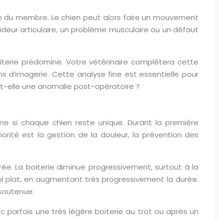
ion du membre. Le chien peut alors faire un mouvement
aideur articulaire, un problème musculaire ou un défaut
iterie prédomine. Votre vétérinaire complètera cette
ns d’imagerie. Cette analyse fine est essentielle pour
-t-elle une anomalie post-opératoire ?
me si chaque chien reste unique. Durant la première
rité est la gestion de la douleur, la prévention des
e. La boiterie diminue progressivement, surtout à la
 sol plat, en augmentant très progressivement la durée.
 soutenue.
 parfois une très légère boiterie au trot ou après un