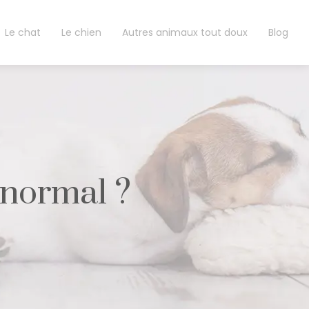
Le chat
Le chien
Autres animaux tout doux
Blog
 normal ?