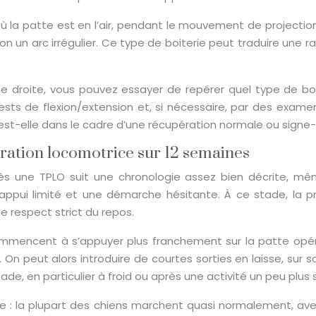
où la patte est en l’air, pendant le mouvement de project
on un arc irrégulier. Ce type de boiterie peut traduire une r
gne droite, vous pouvez essayer de repérer quel type de bo
ests de flexion/extension et, si nécessaire, par des exame
e est-elle dans le cadre d’une récupération normale ou signe
ration locomotrice sur 12 semaines
ès une TPLO suit une chronologie assez bien décrite, mê
ppui limité et une démarche hésitante. À ce stade, la prio
e respect strict du repos.
mmencent à s’appuyer plus franchement sur la patte opéré
. On peut alors introduire de courtes sorties en laisse, sur
de, en particulier à froid ou après une activité un peu plus
te : la plupart des chiens marchent quasi normalement, avec