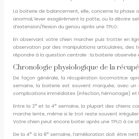
La boiterie de balancement, elle, concerne la phase 
anormal, lever exagérément la patte, ou la décrire sel
d’extension/flexion du genou après une TPLO.
En observant votre chien marcher puis trotter en li
observation par des manipulations articulaires, des t
répondre à la question centrale : la boiterie observé
Chronologie physiologique de la récupé
De façon générale, la récupération locomotrice apr
semaine, la boiterie est souvent marquée, avec un a
complications immédiates (infection, hémorragie) et l
e
e
Entre la 2
et la 4
semaine, la plupart des chiens co
marche lente, même si le trot reste souvent irrégulier
Votre chien peut encore boiter après une TPLO à ce sta
e
e
De la 4
à la 8
semaine, l’amélioration doit être net