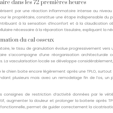
aire dans les 72 premières heures
érisent par une réaction inflammatoire intense au niveau
ur le propriétaire, constitue une étape indispensable du p
ntribuant à la sensation d’inconfort et à la claudication 
lulaire nécessaire à la réparation tissulaire, expliquant la
ormation du cal osseux
ire, le tissu de granulation évolue progressivement vers un
aire s’accompagne d’une réorganisation architecturale c
 La vascularisation locale se développe considérablement, a
que le chien boite encore légèrement après une TPLO, surtout 
ndant plusieurs mois avec un remodelage fin de l’os, un p
es consignes de restriction d’activité données par le vété
if, augmenter la douleur et prolonger la boiterie après TPL
tionnelle, permet de guider correctement la cicatrisation et