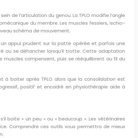
ein de l’articulation du genou. La TPLO modifie l’angle
biomécanique du membre. Les muscles fessiers, ischio-
 nouveau schéma de mouvement.
 un appui prudent sur la patte opérée et parfois une
é ou se déhancher lorsqu’il trotte. Cette adaptation
muscles compensent, puis se rééquilibrent au fil du
 à boiter après TPLO alors que la consolidation est
rogressif, positif et encadré en physiothérapie aide à
s’il boite « un peu » ou « beaucoup ». Les vétérinaires
otrice. Comprendre ces outils vous permettra de mieux
n.