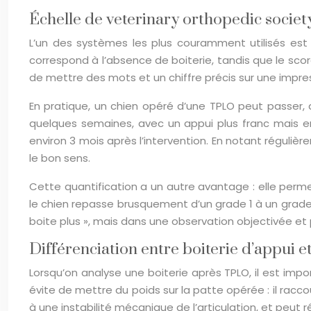
Échelle de veterinary orthopedic society
L’un des systèmes les plus couramment utilisés est 
correspond à l’absence de boiterie, tandis que le sc
de mettre des mots et un chiffre précis sur une impress
En pratique, un chien opéré d’une TPLO peut passer, 
quelques semaines, avec un appui plus franc mais enc
environ 3 mois après l’intervention. En notant réguliè
le bon sens.
Cette quantification a un autre avantage : elle perm
le chien repasse brusquement d’un grade 1 à un grade 3
boite plus », mais dans une observation objectivée et
Différenciation entre boiterie d’appui 
Lorsqu’on analyse une boiterie après TPLO, il est impo
évite de mettre du poids sur la patte opérée : il racco
à une instabilité mécanique de l’articulation, et peut