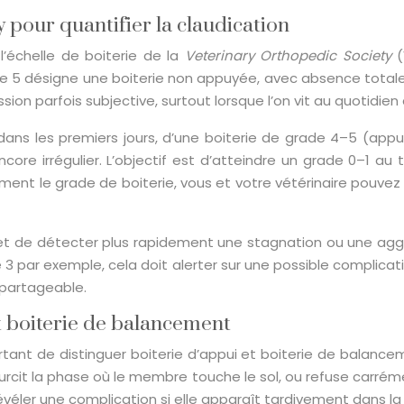
 pour quantifier la claudication
l’échelle de boiterie de la
Veterinary Orthopedic Society
(
ore 5 désigne une boiterie non appuyée, avec absence total
ion parfois subjective, surtout lorsque l’on vit au quotidien
dans les premiers jours, d’une boiterie de grade 4–5 (appu
ore irrégulier. L’objectif est d’atteindre un grade 0–1 a
rement le grade de boiterie, vous et votre vétérinaire pouve
et de détecter plus rapidement une stagnation ou une aggrav
 par exemple, cela doit alerter sur une possible complicatio
 partageable.
et boiterie de balancement
rtant de distinguer boiterie d’appui et boiterie de balance
urcit la phase où le membre touche le sol, ou refuse carréme
 révéler une complication si elle apparaît tardivement dans l