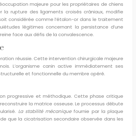
éoccupation majeure pour les propriétaires de chiens
r la rupture des ligaments croisés crâniaux, modifie
soit considérée comme l’étalon-or dans le traitement
uiétudes légitimes concernant la persistance d’une
eine face aux défis de la convalescence.
le
ion réussie. Cette intervention chirurgicale majeure
 mois. L’organisme canin active immédiatement ses
tructurelle et fonctionnelle du membre opéré.
ion progressive et méthodique. Cette phase critique
 reconstruire la matrice osseuse. Le processus débute
ularisé.
La stabilité mécanique
fournie par la plaque
ide que la cicatrisation secondaire observée dans les