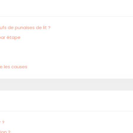
fs de punaises de lit ?
 par étape
e les causes
r ?
ion ?