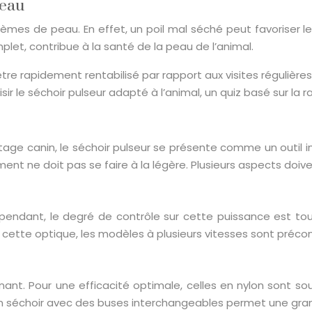
peau
blèmes de peau. En effet, un poil mal séché peut favorise
let, contribue à la santé de la peau de l’animal.
re rapidement rentabilisé par rapport aux visites régulières c
sir le séchoir pulseur adapté à l’animal, un quiz basé sur la ra
ttage canin, le séchoir pulseur se présente comme un outil i
pement ne doit pas se faire à la légère. Plusieurs aspects doi
ependant, le degré de contrôle sur cette puissance est tou
cette optique, les modèles à plusieurs vitesses sont précon
nant. Pour une efficacité optimale, celles en nylon sont s
un séchoir avec des buses interchangeables permet une gra