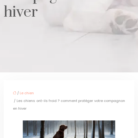
hiver
/
Le chien
/ Les chiens ont-ils froid ? comment protéger votre compagnon
en hiver